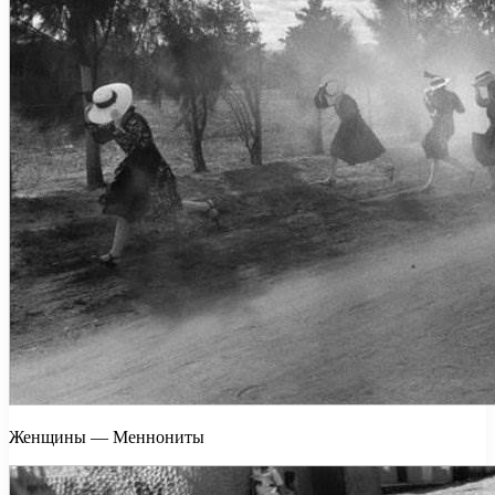
Женщины — Меннониты