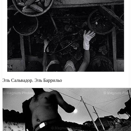
Эль Сальвадор. Эль Баррильо