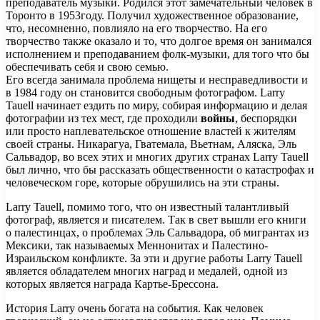
преподаватель музыки. Родился этот замечательный человек в
Торонто в 1953году. Получил художественное образование,
что, несомненно, повлияло на его творчество. На его
творчество также оказало и то, что долгое время он занимался
исполнением и преподаванием фолк-музыки, для того что бы
обеспечивать себя и свою семью.
Его всегда занимала проблема нищеты и несправедливости и
в 1984 году он становится свободным фотографом. Larry
Tauell начинает ездить по миру, собирая информацию и делая
фотографии из тех мест, где проходили
войны
, беспорядки
или просто наплевательское отношение властей к жителям
своей страны. Никарагуа, Гватемала, Вьетнам, Аляска, Эль
Сальвадор, во всех этих и многих других странах Larry Tauell
был лично, что бы рассказать общественности о катастрофах и
человеческом горе, которые обрушились на эти страны.
Larry Tauell, помимо того, что он известный талантливый
фотограф, является и писателем. Так в свет вышли его книги
о палестинцах, о проблемах Эль Сальвадора, об мигрантах из
Мексики, так называемых Меннонитах и Палестино-
Израильском конфликте. За эти и другие работы Larry Tauell
является обладателем многих наград и медалей, одной из
которых является награда Картье-Брессона.
История Larry очень богата на события. Как человек