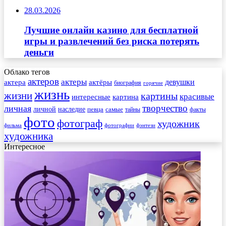
28.03.2026
Лучшие онлайн казино для бесплатной
игры и развлечений без риска потерять
деньги
Облако тегов
актеров
актеры
актера
девушки
актёры
биография
горячие
жизнь
жизни
картины
красивые
интересные
картина
творчество
личная
личной
наследие
самые
певца
факты
тайны
фото
фотограф
художник
фильма
фотографии
фэнтези
художника
Интересное