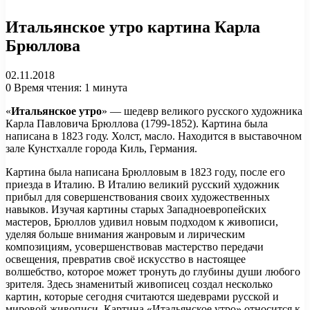
Итальянское утро картина Карла
Брюллова
02.11.2018
0
Время чтения: 1 минута
«
Итальянское утро
» — шедевр великого русского художника
Карла Павловича Брюллова (1799-1852). Картина была
написана в 1823 году. Холст, масло. Находится в выставочном
зале Кунстхалле города Киль, Германия.
Картина была написана Брюлловым в 1823 году, после его
приезда в Италию. В Италию великий русский художник
прибыл для совершенствования своих художественных
навыков. Изучая картины старых Западноевропейских
мастеров, Брюллов удивил новым подходом к живописи,
уделяя больше внимания жанровым и лирическим
композициям, усовершенствовав мастерство передачи
освещения, превратив своё искусство в настоящее
волшебство, которое может тронуть до глубины души любого
зрителя. Здесь знаменитый живописец создал несколько
картин, которые сегодня считаются шедеврами русской и
мировой живописи. Картина «Итальянское утро» относится к