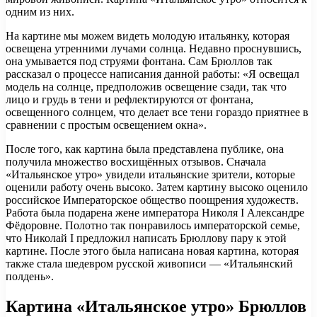
одним из них.
На картине мы можем видеть молодую итальянку, которая
освещена утренними лучами солнца. Недавно проснувшись,
она умывается под струями фонтана. Сам Брюллов так
рассказал о процессе написания данной работы: «Я освещал
модель на солнце, предположив освещение сзади, так что
лицо и грудь в тени и рефлектируются от фонтана,
освещенного солнцем, что делает все тени гораздо приятнее в
сравнении с простым освещением окна».
После того, как картина была представлена публике, она
получила множество восхищённых отзывов. Сначала
«Итальянское утро» увидели итальянские зрители, которые
оценили работу очень высоко. Затем картину высоко оценило
российское Императорское общество поощрения художеств.
Работа была подарена жене императора Николя I Александре
Фёдоровне. Полотно так понравилось императорской семье,
что Николай I предложил написать Брюллову пару к этой
картине. После этого была написана новая картина, которая
также стала шедевром русской живописи — «Итальянский
полдень».
Картина «Итальянское утро» Брюллов