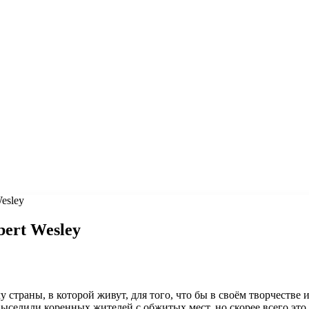
esley
ert Wesley
траны, в которой живут, для того, что бы в своём творчестве 
 выселили коренных жителей с обжитых мест, но скорее всего э