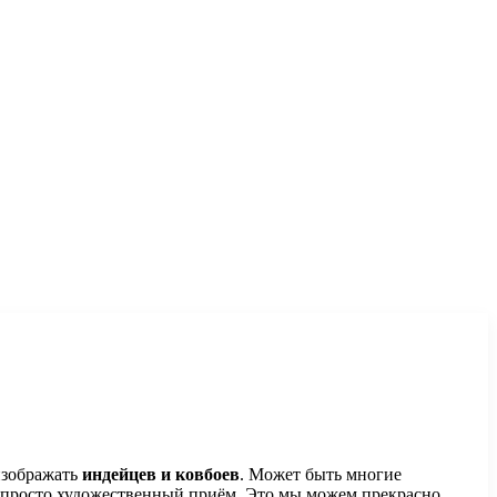
изображать
индейцев и ковбоев
. Может быть многие
то просто художественный приём. Это мы можем прекрасно