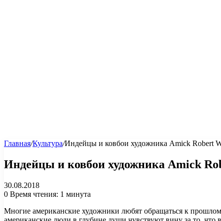
Главная
/
Культура
/
Индейцы и ковбои художника Amick Robert W
Индейцы и ковбои художника Amick Rob
30.08.2018
0
Время чтения: 1 минута
Многие американские художники любят обращаться к прошлому с
американские люди в глубине души чувствуют вину за то, что