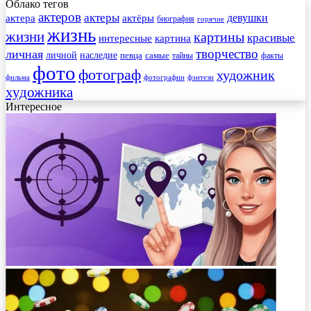
Облако тегов
актеров
актеры
актера
девушки
актёры
биография
горячие
жизнь
жизни
картины
красивые
интересные
картина
творчество
личная
личной
наследие
самые
певца
факты
тайны
фото
фотограф
художник
фильма
фотографии
фэнтези
художника
Интересное