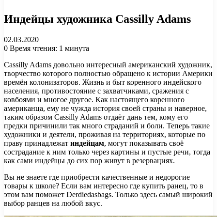
Индейцы художника Cassilly Adams
02.03.2020
0
Время чтения: 1 минута
Cassilly Adams довольно интересный американский художник,
творчество которого полностью обращено к истории Америки
времён колонизаторов. Жизнь и быт коренного индейского
населения, противостояние с захватчиками, сражения с
ковбоями и многое другое. Как настоящего коренного
американца, ему не чужда история своей страны и наверное,
таким образом Cassilly Adams отдаёт дань тем, кому его
предки причинили так много страданий и боли. Теперь такие
художники и деятели, проживая на территориях, которые по
праву принадлежат
индейцам
, могут показывать своё
сострадание к ним только через картины и пустые речи, тогда
как сами индейцы до сих пор живут в резервациях.
Вы не знаете где приобрести качественные и недорогие
товары к школе? Если вам интересно где купить ранец, то в
этом вам поможет Derdiedasbags. Только здесь самый широкий
выбор ранцев на любой вкус.