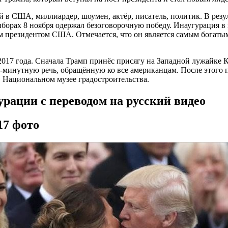
 США, миллиардер, шоумен, актёр, писатель, политик. В резуль
орах 8 ноября одержал безоговорочную победу. Инаугурация в к
-м президентом США. Отмечается, что он является самым богаты
 2017 года. Сначала Трамп принёс присягу на Западной лужайке
минутную речь, обращённую ко все американцам. После этого 
 Национальном музее градостроительства.
рации с переводом на русский видео
17 фото