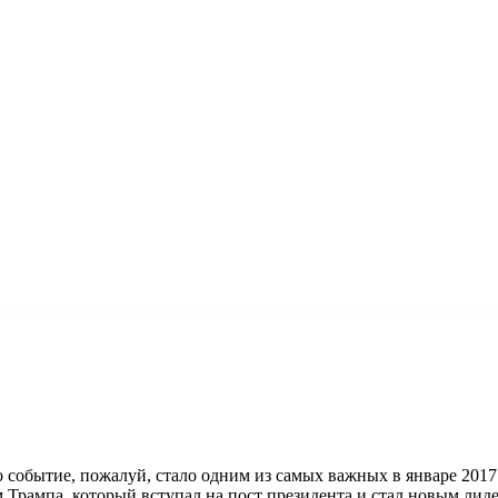
 событие, пожалуй, стало одним из самых важных в январе 2017
 Трампа, который вступал на пост президента и стал новым л