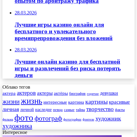
опытом по арбитражу трафика
28.03.2026
Лучшие игры казино онлайн для
бесплатного и увлекательного
времяпрепровождения без вложений
28.03.2026
Лучшие онлайн казино для бесплатной
игры и развлечений без риска потерять
деньги
Облако тегов
актеров
актеры
актера
девушки
актёры
биография
горячие
жизнь
жизни
картины
красивые
интересные
картина
творчество
личная
личной
наследие
самые
певца
факты
тайны
фото
фотограф
художник
фильма
фотографии
фэнтези
художника
Интересное