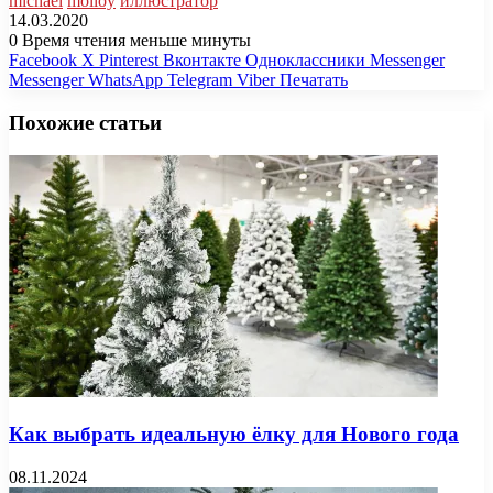
michael
molloy
иллюстратор
14.03.2020
0
Время чтения меньше минуты
Facebook
X
Pinterest
Вконтакте
Одноклассники
Messenger
Messenger
WhatsApp
Telegram
Viber
Печатать
Похожие статьи
Как выбрать идеальную ёлку для Нового года
08.11.2024