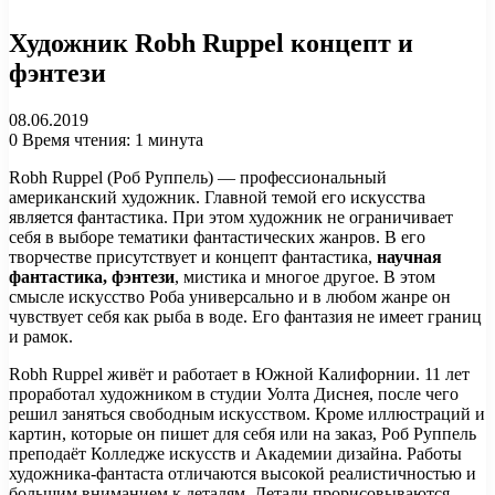
Художник Robh Ruppel концепт и
фэнтези
08.06.2019
0
Время чтения: 1 минута
Robh Ruppel (Роб Руппель) — профессиональный
американский художник. Главной темой его искусства
является фантастика. При этом художник не ограничивает
себя в выборе тематики фантастических жанров. В его
творчестве присутствует и концепт фантастика,
научная
фантастика, фэнтези
, мистика и многое другое. В этом
смысле искусство Роба универсально и в любом жанре он
чувствует себя как рыба в воде. Его фантазия не имеет границ
и рамок.
Robh Ruppel живёт и работает в Южной Калифорнии. 11 лет
проработал художником в студии Уолта Диснея, после чего
решил заняться свободным искусством. Кроме иллюстраций и
картин, которые он пишет для себя или на заказ, Роб Руппель
преподаёт Колледже искусств и Академии дизайна. Работы
художника-фантаста отличаются высокой реалистичностью и
большим вниманием к деталям. Детали прорисовываются