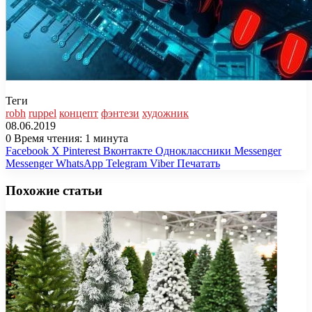
Теги
robh
ruppel
концепт
фэнтези
художник
08.06.2019
0
Время чтения: 1 минута
Facebook
X
Pinterest
Вконтакте
Одноклассники
Messenger
Messenger
WhatsApp
Telegram
Viber
Печатать
Похожие статьи