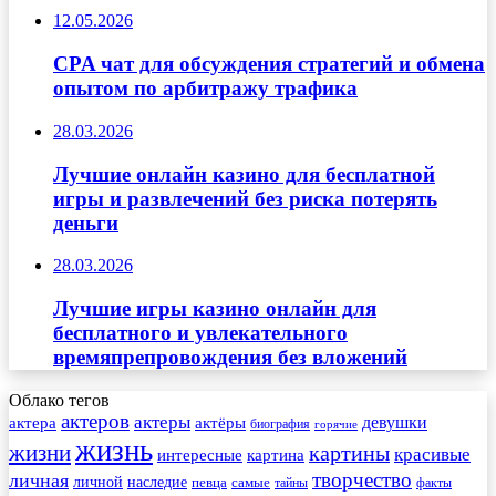
12.05.2026
CPA чат для обсуждения стратегий и обмена
опытом по арбитражу трафика
28.03.2026
Лучшие онлайн казино для бесплатной
игры и развлечений без риска потерять
деньги
28.03.2026
Лучшие игры казино онлайн для
бесплатного и увлекательного
времяпрепровождения без вложений
Облако тегов
актеров
актеры
актера
девушки
актёры
биография
горячие
жизнь
жизни
картины
красивые
интересные
картина
творчество
личная
личной
наследие
самые
певца
факты
тайны