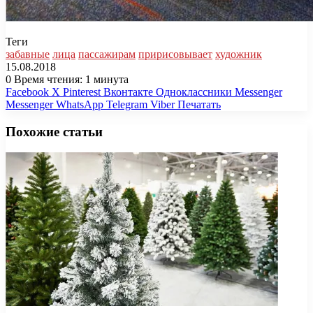
Теги
забавные
лица
пассажирам
пририсовывает
художник
15.08.2018
0
Время чтения: 1 минута
Facebook
X
Pinterest
Вконтакте
Одноклассники
Messenger
Messenger
WhatsApp
Telegram
Viber
Печатать
Похожие статьи