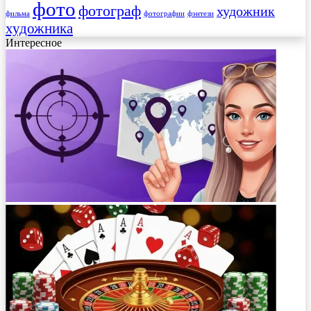
фото
фотограф
художник
фильма
фотографии
фэнтези
художника
Интересное