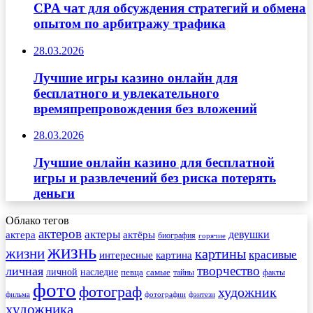
CPA чат для обсуждения стратегий и обмена
опытом по арбитражу трафика
28.03.2026
Лучшие игры казино онлайн для
бесплатного и увлекательного
времяпрепровождения без вложений
28.03.2026
Лучшие онлайн казино для бесплатной
игры и развлечений без риска потерять
деньги
Облако тегов
актеров
актеры
актера
девушки
актёры
биография
горячие
жизнь
жизни
картины
красивые
интересные
картина
творчество
личная
личной
наследие
самые
певца
факты
тайны
фото
фотограф
художник
фильма
фотографии
фэнтези
художника