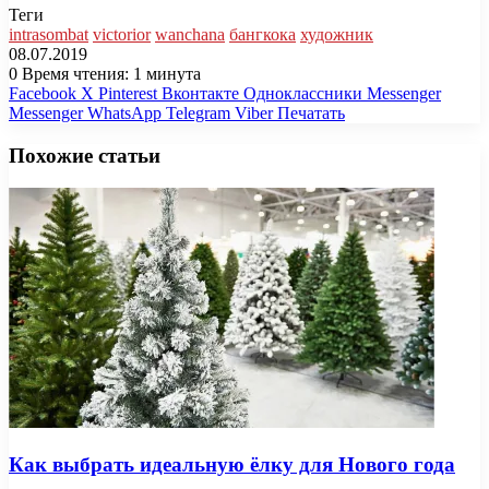
Теги
intrasombat
victorior
wanchana
бангкока
художник
08.07.2019
0
Время чтения: 1 минута
Facebook
X
Pinterest
Вконтакте
Одноклассники
Messenger
Messenger
WhatsApp
Telegram
Viber
Печатать
Похожие статьи
Как выбрать идеальную ёлку для Нового года