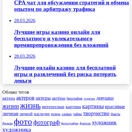
CPA чат для обсуждения стратегий и обмена
опытом по арбитражу трафика
28.03.2026
Лучшие игры казино онлайн для
бесплатного и увлекательного
времяпрепровождения без вложений
28.03.2026
Лучшие онлайн казино для бесплатной
игры и развлечений без риска потерять
деньги
Облако тегов
актеров
актеры
актера
девушки
актёры
биография
горячие
жизнь
жизни
картины
красивые
интересные
картина
творчество
личная
личной
наследие
самые
певца
факты
тайны
фото
фотограф
художник
фильма
фотографии
фэнтези
художника