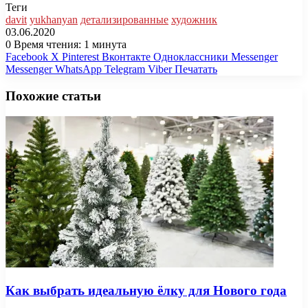
Теги
davit
yukhanyan
детализированные
художник
03.06.2020
0
Время чтения: 1 минута
Facebook
X
Pinterest
Вконтакте
Одноклассники
Messenger
Messenger
WhatsApp
Telegram
Viber
Печатать
Похожие статьи
Как выбрать идеальную ёлку для Нового года