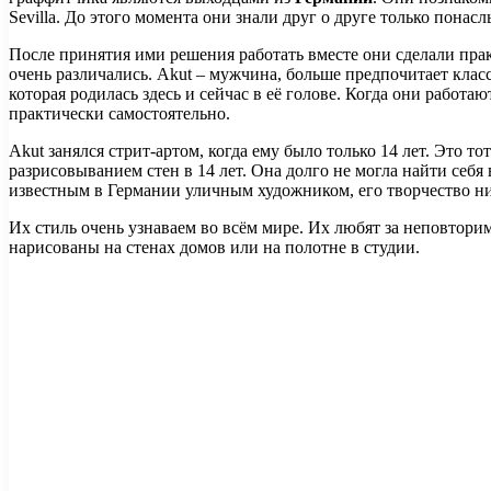
Sevilla. До этого момента они знали друг о друге только понас
После принятия ими решения работать вместе они сделали прак
очень различались. Akut – мужчина, больше предпочитает кла
которая родилась здесь и сейчас в её голове. Когда они работа
практически самостоятельно.
Akut занялся стрит-артом, когда ему было только 14 лет. Это т
разрисовыванием стен в 14 лет. Она долго не могла найти себя
известным в Германии уличным художником, его творчество ниск
Их стиль очень узнаваем во всём мире. Их любят за неповтор
нарисованы на стенах домов или на полотне в студии.