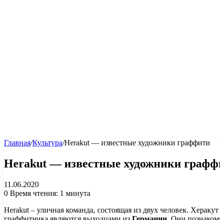
Главная
/
Культура
/
Herakut — известные художники граффити
Herakut — известные художники графф
11.06.2020
0
Время чтения: 1 минута
Herakut – уличная команда, состоящая из двух человек. Хераку
граффитчика являются выходцами из
Германии
. Они познаком