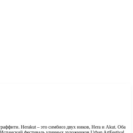
раффити. Herakut – это симбиоз двух ников, Hera и Akut. Оба
 Испанский фестиваль уличных художников Urban ArtFestival