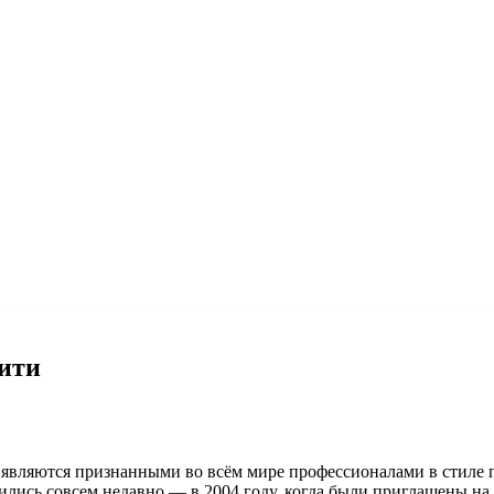
ити
т являются признанными во всём мире профессионалами в стиле г
ились совсем недавно — в 2004 году, когда были приглашены на