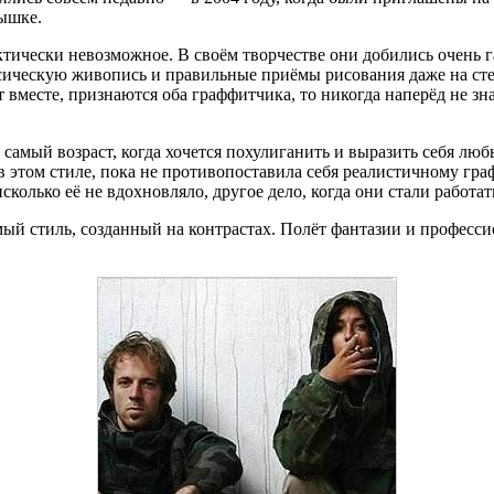
лышке.
тически невозможное. В своём творчестве они добились очень га
ссическую живопись и правильные приёмы рисования даже на сте
ют вместе, признаются оба граффитчика, то никогда наперёд не зн
от самый возраст, когда хочется похулиганить и выразить себя лю
 в этом стиле, пока не противопоставила себя реалистичному гра
олько её не вдохновляло, другое дело, когда они стали работат
имый стиль, созданный на контрастах. Полёт фантазии и профес