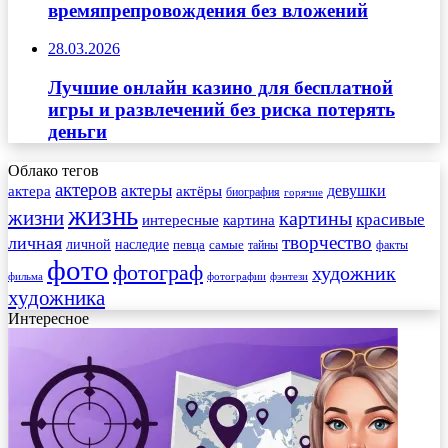
времяпрепровождения без вложений
28.03.2026
Лучшие онлайн казино для бесплатной
игры и развлечений без риска потерять
деньги
Облако тегов
актеров
актеры
актера
девушки
актёры
биография
горячие
жизнь
жизни
картины
красивые
интересные
картина
творчество
личная
личной
наследие
самые
певца
факты
тайны
фото
фотограф
художник
фильма
фотографии
фэнтези
художника
Интересное