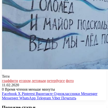
Теги
граффити
егором
летовым
петербурге
фото
11.02.2020
0
Время чтения меньше минуты
Facebook
X
Pinterest
Вконтакте
Одноклассники
Messenger
Messenger
WhatsApp
Telegram
Viber
Печатать
Похожие статьи