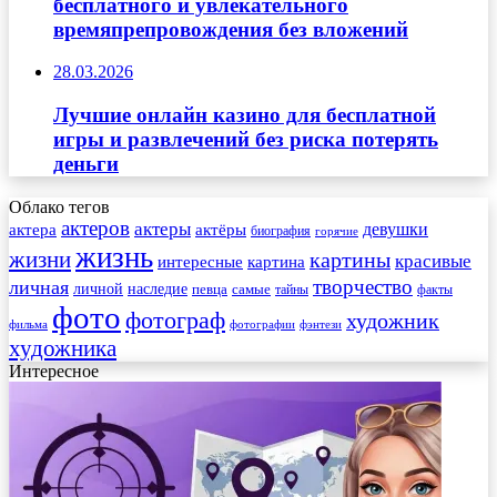
бесплатного и увлекательного
времяпрепровождения без вложений
28.03.2026
Лучшие онлайн казино для бесплатной
игры и развлечений без риска потерять
деньги
Облако тегов
актеров
актеры
актера
девушки
актёры
биография
горячие
жизнь
жизни
картины
красивые
интересные
картина
творчество
личная
личной
наследие
самые
певца
факты
тайны
фото
фотограф
художник
фильма
фотографии
фэнтези
художника
Интересное