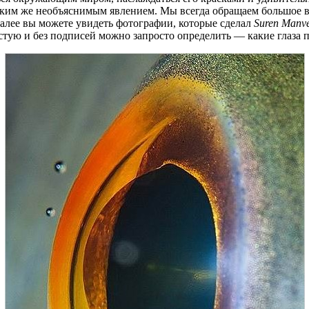
аким же необъяснимым явлением. Мы всегда обращаем большое вн
 Далее вы можете увидеть фотографии, которые сделал
Suren Manv
астую и без подписей можно запросто определить — какие глаза