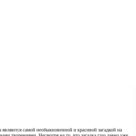
лаза являются самой необыкновенной и красивой загадкой на
ми творениями. Несмотря на то, что загадка глаз давно уже