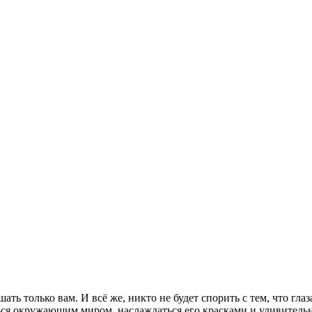
шать только вам. И всё же, никто не будет спорить с тем, что г
ся окружающим миром, наслаждаться его красками и удивительны