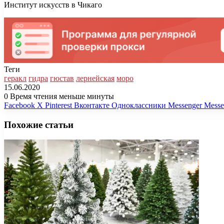
Институт искусств в Чикаго
Теги
геракл
гидра
гюстав
лернейская
моро
15.06.2020
0
Время чтения меньше минуты
Facebook
X
Pinterest
Вконтакте
Одноклассники
Messenger
Messe
Похожие статьи