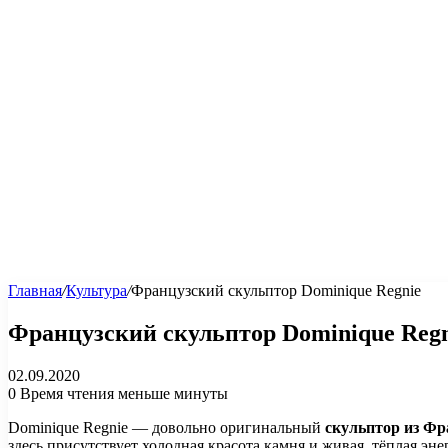
Главная
/
Культура
/
Французский скульптор Dominique Regnie
Французский скульптор Dominique Regn
02.09.2020
0
Время чтения меньше минуты
Dominique Regnie — довольно оригинальный
скульптор из Ф
здесь присутствует холодная красота камня и живая, тёплая эне