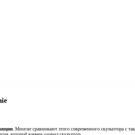
ie
ранции
. Многие сравнивают этого современного скульптора с так
ргия, которой камень одарил скульптор.