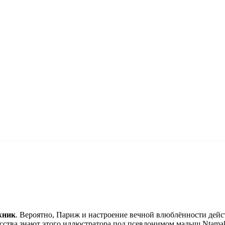
жник
. Вероятно, Париж и настроение вечной влюблённости дейс
усства знают этого иллюстратора под псевдонимом малыш Ntama