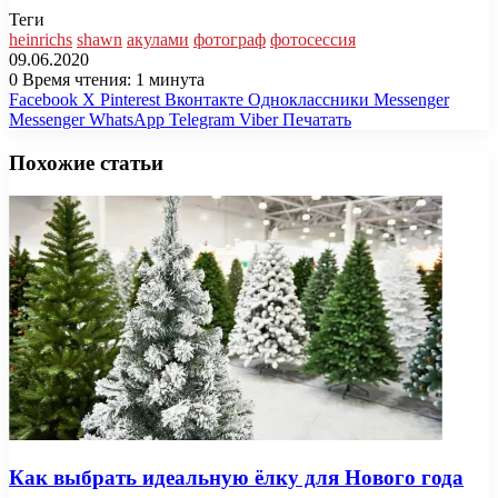
Теги
heinrichs
shawn
акулами
фотограф
фотосессия
09.06.2020
0
Время чтения: 1 минута
Facebook
X
Pinterest
Вконтакте
Одноклассники
Messenger
Messenger
WhatsApp
Telegram
Viber
Печатать
Похожие статьи
Как выбрать идеальную ёлку для Нового года