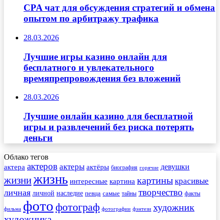
CPA чат для обсуждения стратегий и обмена
опытом по арбитражу трафика
28.03.2026
Лучшие игры казино онлайн для
бесплатного и увлекательного
времяпрепровождения без вложений
28.03.2026
Лучшие онлайн казино для бесплатной
игры и развлечений без риска потерять
деньги
Облако тегов
актеров
актеры
актера
девушки
актёры
биография
горячие
жизнь
жизни
картины
красивые
интересные
картина
творчество
личная
личной
наследие
самые
певца
факты
тайны
фото
фотограф
художник
фильма
фотографии
фэнтези
художника