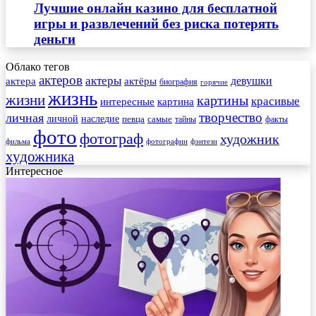
Лучшие онлайн казино для бесплатной
игры и развлечений без риска потерять
деньги
Облако тегов
актеров
актеры
актера
девушки
актёры
биография
горячие
жизнь
жизни
картины
красивые
интересные
картина
творчество
личная
личной
наследие
самые
певца
факты
тайны
фото
фотограф
художник
фильма
фотографии
фэнтези
художника
Интересное