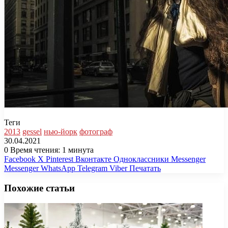
Теги
2013
gessel
нью-йорк
фотограф
30.04.2021
0
Время чтения: 1 минута
Facebook
X
Pinterest
Вконтакте
Одноклассники
Messenger
Messenger
WhatsApp
Telegram
Viber
Печатать
Похожие статьи