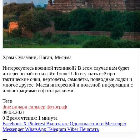
Храм Суламани, Паган, Мьянма
Интересуетесь военной техникой? В этом случае вам будет
интересно зайти на сайт Tonnel Ufo и узнать всё про
тактические очки, вертолёты, самолёты, подводные лодки и
многое другое. Масса интересной и полезной информации с
иллюстрациями и фотографиями.
Теги
time
ричард
сильвер
фотограф
09.03.2021
0
Время чтения: 1 минута
Facebook
X
Pinterest
Вконтакте
Одноклассники
Messenger
Messenger
WhatsApp
Telegram
Viber
Печатать