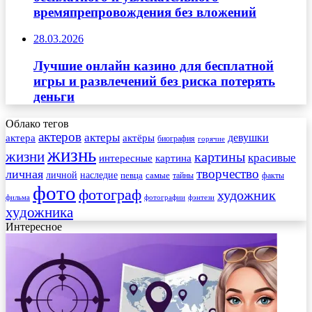
времяпрепровождения без вложений
28.03.2026
Лучшие онлайн казино для бесплатной
игры и развлечений без риска потерять
деньги
Облако тегов
актеров
актеры
актера
девушки
актёры
биография
горячие
жизнь
жизни
картины
красивые
интересные
картина
творчество
личная
личной
наследие
самые
певца
факты
тайны
фото
фотограф
художник
фильма
фотографии
фэнтези
художника
Интересное