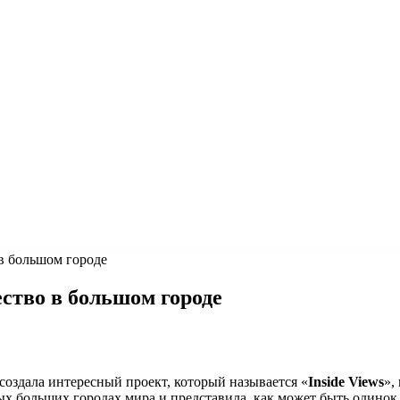
в большом городе
ство в большом городе
создала интересный проект, который называется «
Inside Views
»,
ых больших городах мира и представила, как может быть одинок 