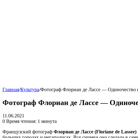
Главная
/
Культура
/
Фотограф Флориан де Лассе — Одиночество 
Фотограф Флориан де Лассе — Одиноче
11.06.2021
0
Время чтения: 1 минута
Французский фотограф
Флориан де Лассе (Floriane de Lassee)
больших городах и мегаполисах. Все снимки она сделала в сам