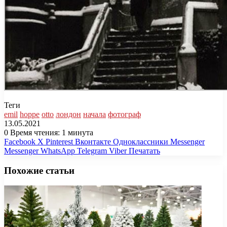
Теги
emil
hoppe
otto
лондон
начала
фотограф
13.05.2021
0
Время чтения: 1 минута
Facebook
X
Pinterest
Вконтакте
Одноклассники
Messenger
Messenger
WhatsApp
Telegram
Viber
Печатать
Похожие статьи