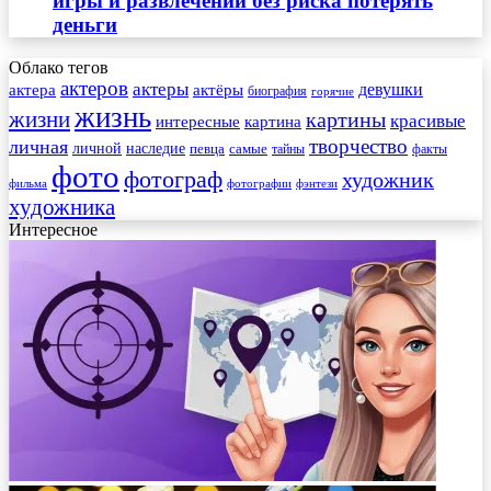
игры и развлечений без риска потерять
деньги
Облако тегов
актеров
актеры
актера
девушки
актёры
биография
горячие
жизнь
жизни
картины
красивые
интересные
картина
творчество
личная
личной
наследие
самые
певца
факты
тайны
фото
фотограф
художник
фильма
фотографии
фэнтези
художника
Интересное