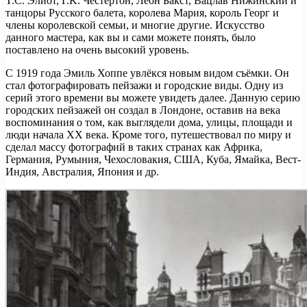
T.С. Элиот, Г.K. Честертон, Леон Бакст, Вацлав Нижинский и
танцоры Русского балета, королева Мария, король Георг и
члены королевской семьи, и многие другие. Искусство
данного мастера, как вы и сами можете понять, было
поставлено на очень высокий уровень.
С 1919 года Эмиль Хоппе увлёкся новым видом съёмки. Он
стал фотографировать пейзажи и городские виды. Одну из
серий этого времени вы можете увидеть далее. Данную серию
городских пейзажей он создал в Лондоне, оставив на века
воспоминания о том, как выглядели дома, улицы, площади и
люди начала XX века. Кроме того, путешествовал по миру и
сделал массу фотографий в таких странах как Африка,
Германия, Румыния, Чехословакия, США, Куба, Ямайка, Вест-
Индия, Австралия, Япония и др.