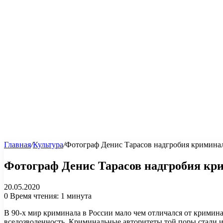
Главная
/
Культура
/
Фотограф Денис Тарасов надгробия криминал
Фотограф Денис Тарасов надгробия кри
20.05.2020
0
Время чтения: 1 минута
В 90-х мир криминала в России мало чем отличался от кримин
вседозволенность. Криминальные авторитеты той поры стали из