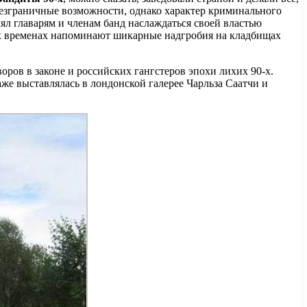
безграничные возможности, однако характер криминального
ял главарям и членам банд наслаждаться своей властью
ых временах напоминают шикарные надгробия на кладбищах
ров в законе и российских гангстеров эпохи лихих 90-х.
же выставлялась в лондонской галерее Чарльза Саатчи и