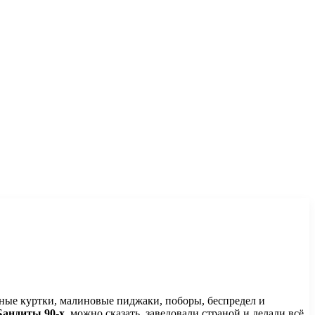
аные куртки, малиновые пиджаки, поборы, беспредел и
Бандиты 90-х
, можно сказать, заведовали страной и делали всё,