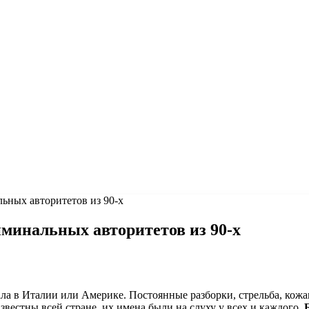
ьных авторитетов из 90-х
минальных авторитетов из 90-х
ала в Италии или Америке. Постоянные разборки, стрельба, кож
вестны всей стране, их имена были на слуху у всех и каждого.