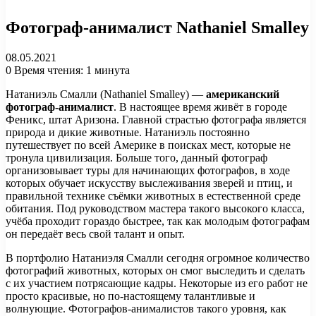
Фотограф-анималист Nathaniel Smalley
08.05.2021
0
Время чтения: 1 минута
Натаниэль Смалли (Nathaniel Smalley) —
американский
фотограф-анималист
. В настоящее время живёт в городе
Феникс, штат Аризона. Главной страстью фотографа является
природа и дикие животные. Натаниэль постоянно
путешествует по всей Америке в поисках мест, которые не
тронула цивилизация. Больше того, данный фотограф
организовывает туры для начинающих фотографов, в ходе
которых обучает искусству выслеживания зверей и птиц, и
правильной технике съёмки животных в естественной среде
обитания. Под руководством мастера такого высокого класса,
учёба проходит гораздо быстрее, так как молодым фотографам
он передаёт весь свой талант и опыт.
В портфолио Натаниэля Смалли сегодня огромное количество
фотографий животных, которых он смог выследить и сделать
с их участием потрясающие кадры. Некоторые из его работ не
просто красивые, но по-настоящему талантливые и
волнующие. Фотографов-анималистов такого уровня, как