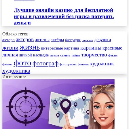
Лучшие онлайн казино для бесплатной
игры и развлечений без риска потерять
деньги
Облако тегов
актеров
актеры
актера
девушки
актёры
биография
горячие
жизнь
жизни
картины
красивые
интересные
картина
творчество
личная
личной
наследие
самые
певца
факты
тайны
фото
фотограф
художник
фильма
фотографии
фэнтези
художника
Интересное