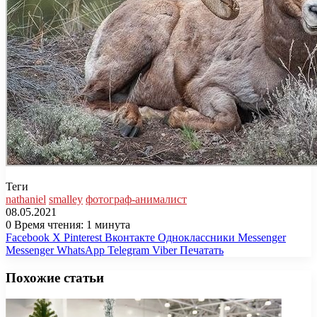
Теги
nathaniel
smalley
фотограф-анималист
08.05.2021
0
Время чтения: 1 минута
Facebook
X
Pinterest
Вконтакте
Одноклассники
Messenger
Messenger
WhatsApp
Telegram
Viber
Печатать
Похожие статьи