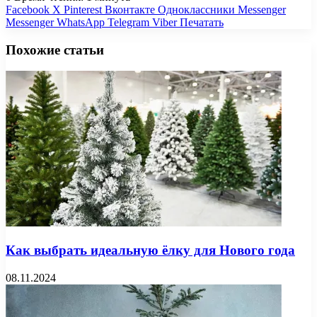
Facebook
X
Pinterest
Вконтакте
Одноклассники
Messenger
Messenger
WhatsApp
Telegram
Viber
Печатать
Похожие статьи
Как выбрать идеальную ёлку для Нового года
08.11.2024