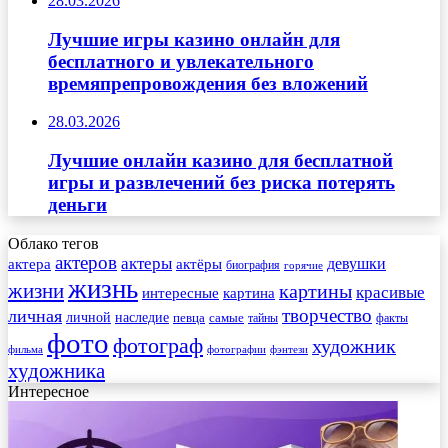
28.03.2026
Лучшие игры казино онлайн для
бесплатного и увлекательного
времяпрепровождения без вложений
28.03.2026
Лучшие онлайн казино для бесплатной
игры и развлечений без риска потерять
деньги
Облако тегов
актеров
актеры
актера
девушки
актёры
биография
горячие
жизнь
жизни
картины
красивые
интересные
картина
творчество
личная
личной
наследие
самые
певца
факты
тайны
фото
фотограф
художник
фильма
фотографии
фэнтези
художника
Интересное