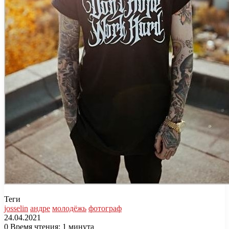
Теги
josselin
андре
молодёжь
фотограф
24.04.2021
0
Время чтения: 1 минута