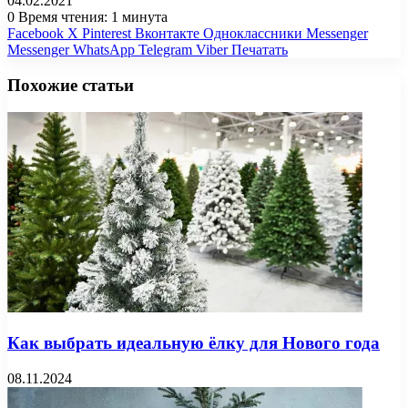
04.02.2021
0
Время чтения: 1 минута
Facebook
X
Pinterest
Вконтакте
Одноклассники
Messenger
Messenger
WhatsApp
Telegram
Viber
Печатать
Похожие статьи
Как выбрать идеальную ёлку для Нового года
08.11.2024