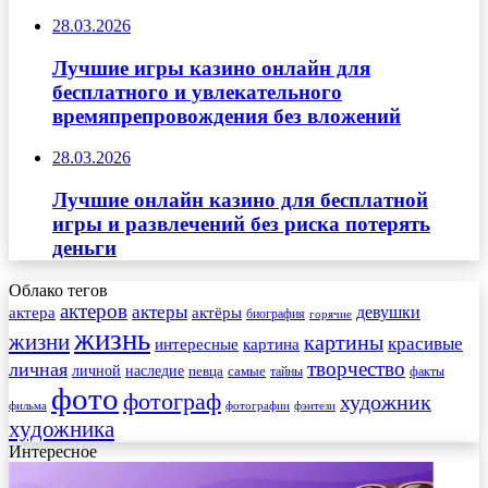
28.03.2026
Лучшие игры казино онлайн для
бесплатного и увлекательного
времяпрепровождения без вложений
28.03.2026
Лучшие онлайн казино для бесплатной
игры и развлечений без риска потерять
деньги
Облако тегов
актеров
актеры
актера
девушки
актёры
биография
горячие
жизнь
жизни
картины
красивые
интересные
картина
творчество
личная
личной
наследие
самые
певца
факты
тайны
фото
фотограф
художник
фильма
фотографии
фэнтези
художника
Интересное