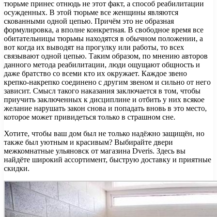
тюрьме принес отнюдь не этот факт, а способ реабилитации
осужденных. В этой тюрьме все женщины являются
скованными одной цепью. Причём это не образная
формулировка, а вполне конкретная. В свободное время все
обитательницы тюрьмы находятся в обычном положении, а
вот когда их выводят на прогулку или работы, то всех
связывают одной цепью. Таким образом, по мнению авторов
данного метода реабилитации, люди ощущают общность и
даже братство со всеми кто их окружает. Каждое звено
крепко-накрепко соединено с другим звеном и сильно от него
зависит. Смысл такого наказания заключается в том, чтобы
приучить заключенных к дисциплине и отбить у них всякое
желание нарушать закон снова и попадать вновь в это место,
которое может привидеться только в страшном сне.
Хотите, чтобы ваш дом был не только надёжно защищён, но
также был уютным и красивым? Выбирайте двери
межкомнатные ульяновск от магазина Dveris. Здесь вы
найдёте широкий ассортимент, быструю доставку и приятные
скидки.