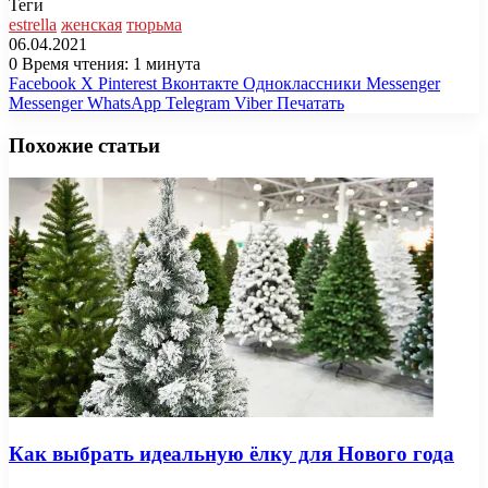
Теги
estrella
женская
тюрьма
06.04.2021
0
Время чтения: 1 минута
Facebook
X
Pinterest
Вконтакте
Одноклассники
Messenger
Messenger
WhatsApp
Telegram
Viber
Печатать
Похожие статьи
Как выбрать идеальную ёлку для Нового года