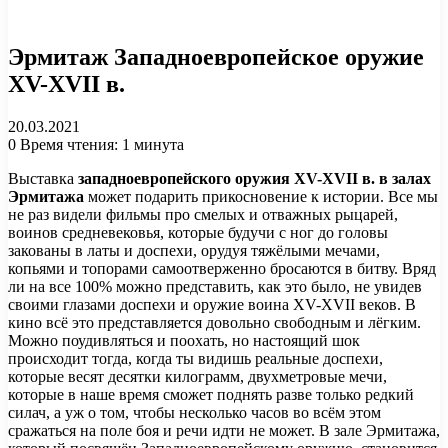
Эрмитаж Западноевропейское оружие
XV-XVII в.
20.03.2021
0
Время чтения: 1 минута
Выставка
западноевропейского оружия XV-XVII в. в залах
Эрмитажа
может подарить прикосновение к истории. Все мы
не раз видели фильмы про смелых и отважных рыцарей,
воинов средневековья, которые будучи с ног до головы
закованы в латы и доспехи, орудуя тяжёлыми мечами,
копьями и топорами самоотверженно бросаются в битву. Вряд
ли на все 100% можно представить, как это было, не увидев
своими глазами доспехи и оружие воина XV-XVII веков. В
кино всё это представляется довольно свободным и лёгким.
Можно поудивляться и поохать, но настоящий шок
происходит тогда, когда ты видишь реальные доспехи,
которые весят десятки килограмм, двухметровые мечи,
которые в наше время сможет поднять разве только редкий
силач, а уж о том, чтобы несколько часов во всём этом
сражаться на поле боя и речи идти не может. В зале Эрмитажа,