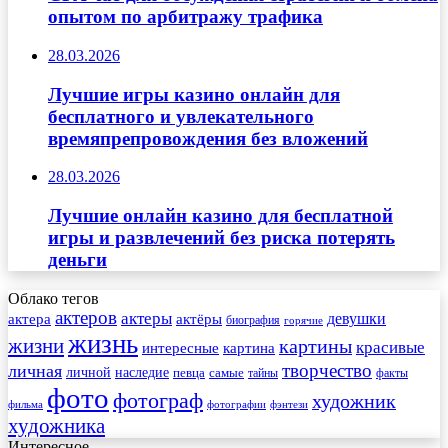
опытом по арбитражу трафика
28.03.2026
Лучшие игры казино онлайн для
бесплатного и увлекательного
времяпрепровождения без вложений
28.03.2026
Лучшие онлайн казино для бесплатной
игры и развлечений без риска потерять
деньги
Облако тегов
актеров
актеры
актера
девушки
актёры
биография
горячие
жизнь
жизни
картины
красивые
интересные
картина
творчество
личная
личной
наследие
самые
певца
факты
тайны
фото
фотограф
художник
фильма
фотографии
фэнтези
художника
Интересное