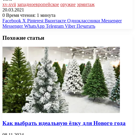
xv-xvii
западноевропейское
оружие
эрмитаж
20.03.2021
0
Время чтения: 1 минута
Facebook
X
Pinterest
Вконтакте
Одноклассники
Messenger
Messenger
WhatsApp
Telegram
Viber
Печатать
Похожие статьи
Как выбрать идеальную ёлку для Нового года
08.11.2024