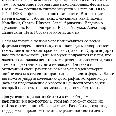
тем, что ежегодно проводит два международных фестиваля:
Cross Art — фестиваль синтеза искусств и Erarta MOTION
PICTURES — фестиваль кино о живописи. В коллекции
музея находятся работы таких художников, как Николай
Копейкин, Сергей Шнуров, Завен Аршакуни, Владимир
Духовлинов, Елена Фигурина, Валерий Лукка, Александр
Дашевский, Петр Горбань и многих других.
Если вы хотите в полной мере познакомиться со всеми
формами современного искусства, насладиться творчеством
самых талантливых авторов нашей страны, то Эрарта подарит
вам эту возможность. Данный музей понравится как тем, кто
является настоящим ценителем современного искусства, так и
тем, кто практически с ним не знаком. Выставки и
экспозиции очень разноплановые и могут удовлетворить
любые вкусы в стилях, жанрах, направлениях и формах. Далее
вы можете увидеть коллекцию фотографий, которые могут
дать вам представление о красоте и ценности этого музея,
который посетить, при возможности, стоит обязательно.
Для успешного развития бизнеса вам необходим
качественный веб-ресурс? В этом вам поможет создание
сайтов от компании «Деловой сайт». Разработка, создание,
поддержка и продвижение от специалистов своего дела.