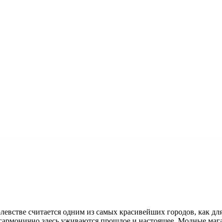
евстве считается одним из самых красивейших городов, как для 
ак гармонично здесь уживаются прошлое и настоящее. Модные маг