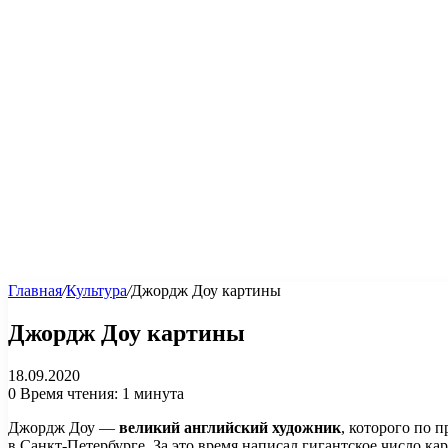
Главная
/
Культура
/
Джордж Доу картины
Джордж Доу картины
18.09.2020
0
Время чтения: 1 минута
Джордж Доу —
великий английский художник
, которого по 
в Санкт-Петербурге. За это время написал гигантское число кар