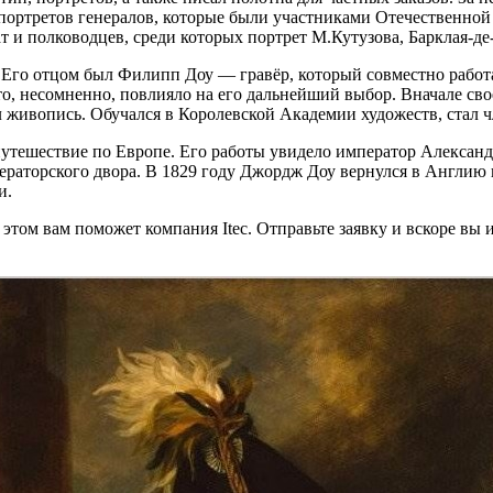
 портретов генералов, которые были участниками Отечественной 
т и полководцев, среди которых портрет М.Кутузова, Барклая-де
Его отцом был Филипп Доу — гравёр, который совместно работал
о, несомненно, повлияло на его дальнейший выбор. Вначале сво
л живопись. Обучался в Королевской Академии художеств, стал ч
е путешествие по Европе. Его работы увидело император Алексан
ператорского двора. В 1829 году Джордж Доу вернулся в Англию и
и.
 этом вам поможет компания Itec. Отправьте заявку и вскоре вы