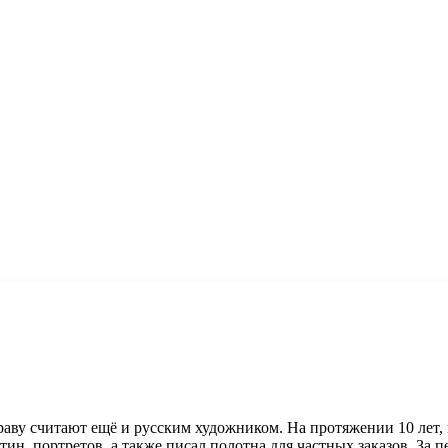
праву считают ещё и русским художником. На протяжении 10 лет, 
тин, портретов, а также писал полотна для частных заказов. За п