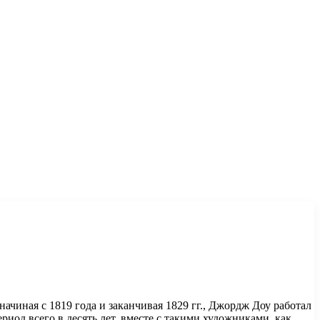
начиная с 1819 года и заканчивая 1829 гг., Джордж Доу работал
ериод всего в десять лет, вместе с такими художниками, как