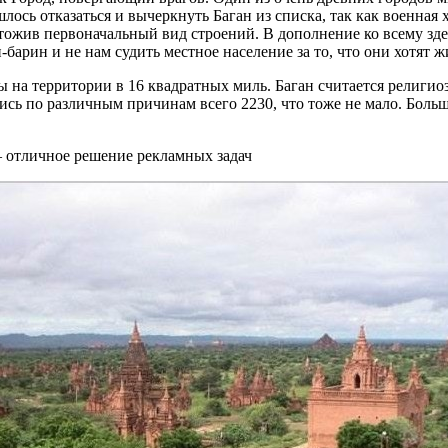
лось отказаться и вычеркнуть Баган из списка, так как военная
жив первоначальный вид строений. В дополнение ко всему здес
-барин и не нам судить местное население за то, что они хотят 
ы на территории в 16 квадратных миль. Баган считается религи
лись по различным причинам всего 2230, что тоже не мало. Боль
— отличное решение рекламных задач