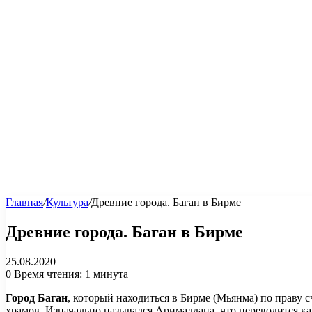
Главная
/
Культура
/
Древние города. Баган в Бирме
Древние города. Баган в Бирме
25.08.2020
0
Время чтения: 1 минута
Город Баган
, который находиться в Бирме (Мьянма) по праву 
храмов. Изначально назывался Аримаддана, что переводится к