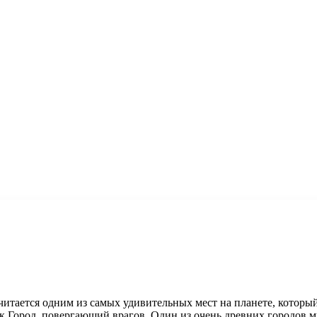
считается одним из самых удивительных мест на планете, котор
ак Город, повергающий врагов. Один из очень древних городов