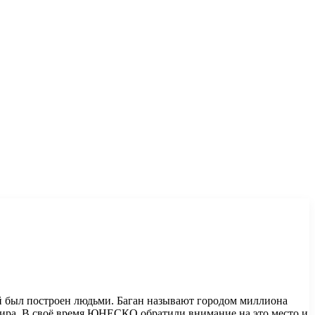
ый был построен людьми. Баган называют городом миллиона
 мира. В своё время ЮНЕСКО обратили внимание на это место и