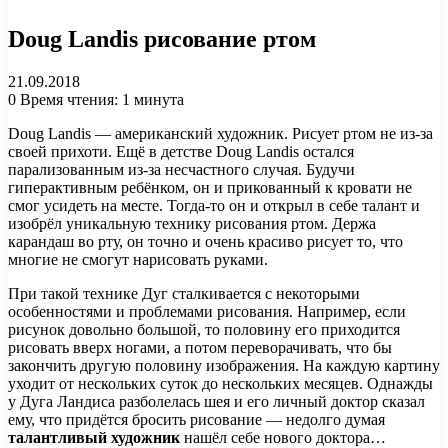
Doug Landis рисование ртом
21.09.2018
0
Время чтения: 1 минута
Doug Landis — американский художник. Рисует ртом не из-за
своей прихоти. Ещё в детстве Doug Landis остался
парализованным из-за несчастного случая. Будучи
гиперактивным ребёнком, он и прикованный к кровати не
смог усидеть на месте. Тогда-то он и открыл в себе талант и
изобрёл уникальную технику рисования ртом. Держа
карандаш во рту, он точно и очень красиво рисует то, что
многие не смогут нарисовать руками.
При такой технике Дуг сталкивается с некоторыми
особенностями и проблемами рисования. Например, если
рисунок довольно большой, то половину его приходится
рисовать вверх ногами, а потом переворачивать, что бы
закончить другую половину изображения. На каждую картину
уходит от нескольких суток до нескольких месяцев. Однажды
у Дуга Ландиса разболелась шея и его личный доктор сказал
ему, что придётся бросить рисование — недолго думая
талантливый художник
нашёл себе нового доктора…