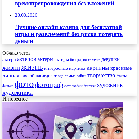
времяпрепровождения без вложений
28.03.2026
Лучшие онлайн казино для бесплатной
игры и развлечений без риска потерять
деньги
Облако тегов
актеров
актеры
актера
девушки
актёры
биография
горячие
жизнь
жизни
картины
красивые
интересные
картина
творчество
личная
личной
наследие
самые
певца
факты
тайны
фото
фотограф
художник
фильма
фотографии
фэнтези
художника
Интересное