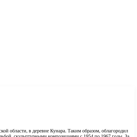
кой области, в деревне Кунара. Таким образом, облагородил
зьбой, скульптурными композициями с 1954 по 1967 годы. За