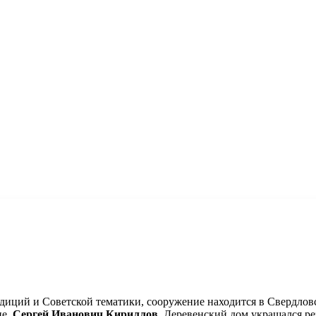
диций и Советской тематики, сооружение находится в Свердловс
не,
Сергей Иванович Кириллов
. Деревенский дом украшался ре