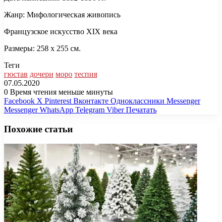
Жанр: Мифологическая живопись
Французское искусство XIX века
Размеры: 258 x 255 см.
Теги
гюстав
дочери
моро
теспия
07.05.2020
0
Время чтения меньше минуты
Facebook
X
Pinterest
Вконтакте
Одноклассники
Messenger
Messenger
WhatsApp
Telegram
Viber
Печатать
Похожие статьи