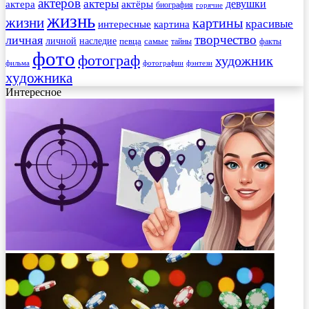
актеров
актеры
актера
девушки
актёры
биография
горячие
жизнь
жизни
картины
красивые
интересные
картина
творчество
личная
личной
наследие
самые
певца
факты
тайны
фото
фотограф
художник
фильма
фотографии
фэнтези
художника
Интересное