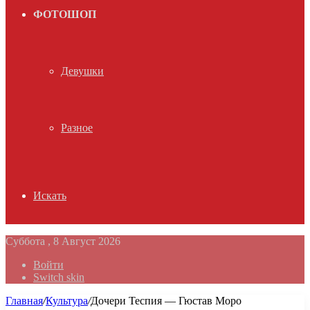
ФОТОШОП
Девушки
Разное
Искать
Суббота , 8 Август 2026
Войти
Switch skin
Главная
/
Культура
/
Дочери Теспия — Гюстав Моро