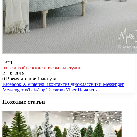
Теги
muse
дизайнерские
интерьеры
студии
21.05.2019
0
Время чтения: 1 минута
Facebook
X
Pinterest
Вконтакте
Одноклассники
Messenger
Messenger
WhatsApp
Telegram
Viber
Печатать
Похожие статьи