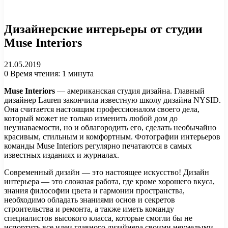
Дизайнерские интерьеры от студии
Muse Interiors
21.05.2019
0
Время чтения: 1 минута
Muse Interiors
— американская студия дизайна. Главный
дизайнер
Lauren
закончила известную школу дизайна
NYSID.
Она считается настоящим профессионалом своего дела,
который может не только изменить любой дом до
неузнаваемости, но и облагородить его, сделать необычайно
красивым, стильным и комфортным. Фотографии интерьеров
команды Muse Interiors регулярно печатаются в самых
известных изданиях и журналах.
Современный дизайн — это настоящее искусство!
Дизайн
интерьера
— это сложная работа, где кроме хорошего вкуса,
знания философии цвета и гармонии пространства,
необходимо обладать знаниями основ и секретов
строительства и ремонта, а также иметь команду
специалистов высокого
класcа
, которые смогли бы не
испортить все идеи главного дизайнера своими неумелыми