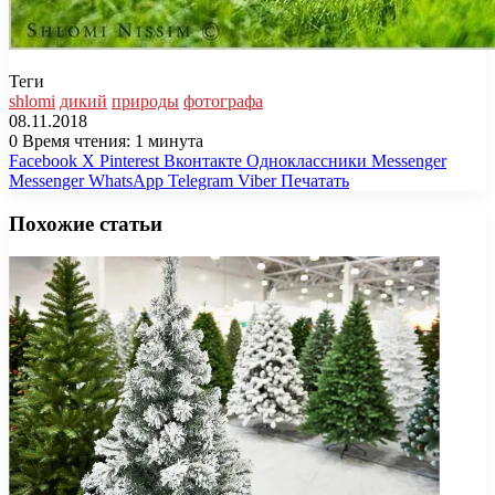
Теги
shlomi
дикий
природы
фотографа
08.11.2018
0
Время чтения: 1 минута
Facebook
X
Pinterest
Вконтакте
Одноклассники
Messenger
Messenger
WhatsApp
Telegram
Viber
Печатать
Похожие статьи