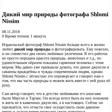
Дикий мир природы фотографа Shlomi
Nissim
08.11.2018
0
Время чтения: 1 минута
Израильский фотограф Shlomi Nissim больше всего в жизни
любит
дикий мир природы
и фотографировать. Ему повезло,
и он совместил два своих любимых увлечения. В его работах
не просто передана красота природы, животных и т.д., но
удивительным образом показана гармония человека с этим
миром. Мы давно уже привыкли думать, что дикие джунгли и
саванны враждебны и чужды современным людям, однако
Shlomi Nissim с лёгкостью это опровергает и говорит нам о
том, что мы часть природы и можем жить вместе с ней рука об
руку.
Сам автор говорит, что в детстве любимыми его книгами
были Маугли и Тарзан. Он всегда хотел быть на них похожим
и жить не в каменных джунглях, а в настоящих. Сейчас он
признаётся, что отчасти смог осуществить свою давнюю
мечту и долгое время проводит среди животных.