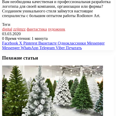
Вам необходима качественая и профессиональная разработка
логотипа для своей компании, организации или фирмы?
Созданием уникального стиля займутся настоящие
специалисты с большим оптытом работы Rodionov Art.
Теги
digital
zzjimzz
фантастика
художник
03.03.2020
0
Время чтения: 1 минута
Facebook
X
Pinterest
Вконтакте
Одноклассники
Messenger
Messenger
WhatsApp
Telegram
Viber
Печатать
Похожие статьи