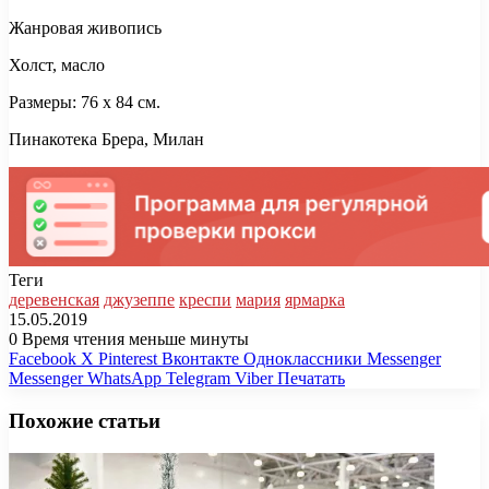
Жанровая живопись
Холст, масло
Размеры: 76 x 84 см.
Пинакотека Брера, Милан
Теги
деревенская
джузеппе
креспи
мария
ярмарка
15.05.2019
0
Время чтения меньше минуты
Facebook
X
Pinterest
Вконтакте
Одноклассники
Messenger
Messenger
WhatsApp
Telegram
Viber
Печатать
Похожие статьи