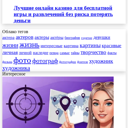
Лучшие онлайн казино для бесплатной
игры и развлечений без риска потерять
деньги
Облако тегов
актеров
актеры
актера
девушки
актёры
биография
горячие
жизнь
жизни
картины
красивые
интересные
картина
творчество
личная
личной
наследие
самые
певца
факты
тайны
фото
фотограф
художник
фильма
фотографии
фэнтези
художника
Интересное