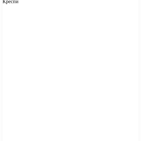
Креспи