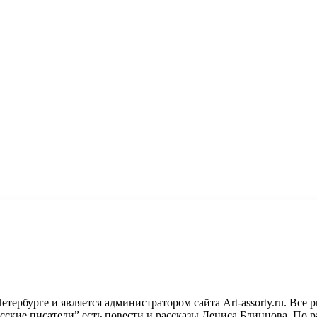
ербурге и является администратором сайта Art-assorty.ru. Все р
Русские писатели” есть повести и рассказы Дениса Блинцова. П