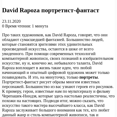
David Rapoza портретист-фантаст
23.11.2020
0
Время чтения: 1 минута
Про таких художников, как David Rapoza, говорят, что они
обладают сумасшедшей фантазией. Большинство людей,
которые становятся зрителями этих удивительных
произведений искусства, остаются в шоке от всего
увиденного. При помощи современных технологий
компьютерной живописи, своих познаний в изобразительном
искусстве, ну и, конечно же, небывалого таланта, David
Rapoza воплощает в жизнь такие идеи, что любой
начинающий и опытный цифровой художник может только
позавидовать. И это, на минуточку, только
портреты
.
Портретист-фантаст рисует образы многим известных
персонажей. Большинство из вас узнают героев его рисунков.
К примеру, герои, известные нам по мультсериалу и фильму
Черепашек-Ниндзя, которые здесь настолько реалистичны, что
похожи на настоящих. Подводя итог, можно сказать, что
искусство такого мастера высочайшего класса, как David
Rapoza заслуживает большого внимания как тех, кто любит
данный жанр и стиль компьютерной живописи, так и