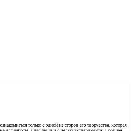
накомиться только с одной из сторон его творчества, которая
 не для работы, а для души и с целью эксперимента. Посещая