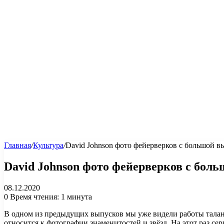
Главная
/
Культура
/
David Johnson фото фейерверков с большой 
David Johnson фото фейерверков с бол
08.12.2020
0
Время чтения: 1 минута
В одном из предыдущих выпусков мы уже видели работы талантл
относится к фотографии знаменитостей и звёзд. На этот раз се