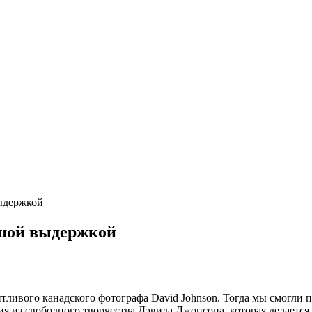
выдержкой
ьшой выдержкой
ивого канадского фотографа David Johnson. Тогда мы смогли поз
рия из свободного творчества Дэвида Джонсона, которая делается