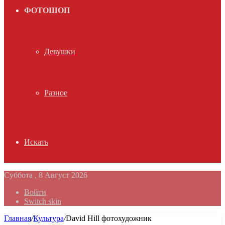
ФОТОШОП
Девушки
Разное
Искать
Суббота , 8 Август 2026
Войти
Switch skin
Главная
/
Культура
/
David Hill фотохудожник