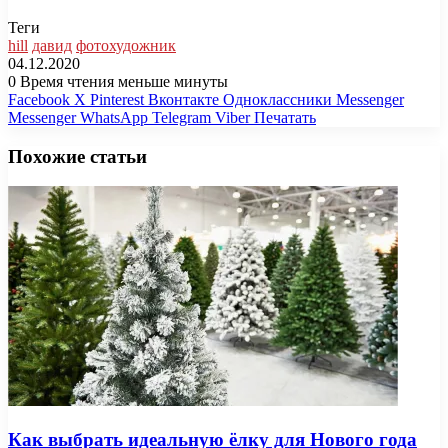
Теги
hill
давид
фотохудожник
04.12.2020
0
Время чтения меньше минуты
Facebook
X
Pinterest
Вконтакте
Одноклассники
Messenger
Messenger
WhatsApp
Telegram
Viber
Печатать
Похожие статьи
Как выбрать идеальную ёлку для Нового года