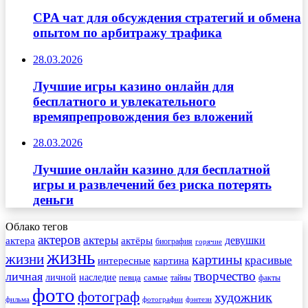
CPA чат для обсуждения стратегий и обмена
опытом по арбитражу трафика
28.03.2026
Лучшие игры казино онлайн для
бесплатного и увлекательного
времяпрепровождения без вложений
28.03.2026
Лучшие онлайн казино для бесплатной
игры и развлечений без риска потерять
деньги
Облако тегов
актеров
актеры
актера
девушки
актёры
биография
горячие
жизнь
жизни
картины
красивые
интересные
картина
творчество
личная
личной
наследие
самые
певца
факты
тайны
фото
фотограф
художник
фильма
фотографии
фэнтези