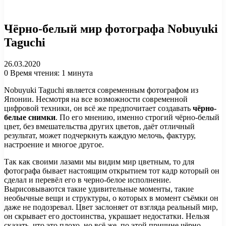
Чёрно-белый мир фотографа Nobuyuki
Taguchi
26.03.2020
0
Время чтения: 1 минута
Nobuyuki Taguchi является современным фотографом из
Японии. Несмотря на все возможности современной
цифровой техники, он всё же предпочитает создавать
чёрно-
белые снимки
. По его мнению, именно строгий чёрно-белый
цвет, без вмешательства других цветов, даёт отличный
результат, может подчеркнуть каждую мелочь, фактуру,
настроение и многое другое.
Так как своими лазами мы видим мир цветным, то для
фотографа бывает настоящим открытием тот кадр который он
сделал и перевёл его в черно-белое исполнение.
Вырисовываются такие удивительные моменты, такие
необычные вещи и структуры, о которых в момент съёмки он
даже не подозревал. Цвет заслоняет от взгляда реальный мир,
он скрывает его достоинства, украшает недостатки. Нельзя
сказать, что это плохо, но всё же, по этой причине чёрно-