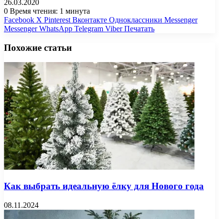
26.03.2020
0
Время чтения: 1 минута
Facebook
X
Pinterest
Вконтакте
Одноклассники
Messenger
Messenger
WhatsApp
Telegram
Viber
Печатать
Похожие статьи
Как выбрать идеальную ёлку для Нового года
08.11.2024