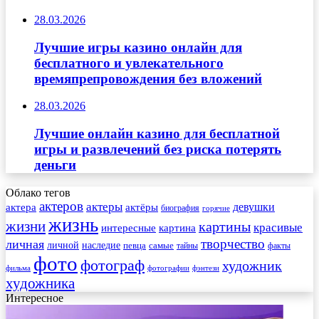
28.03.2026
Лучшие игры казино онлайн для
бесплатного и увлекательного
времяпрепровождения без вложений
28.03.2026
Лучшие онлайн казино для бесплатной
игры и развлечений без риска потерять
деньги
Облако тегов
актеров
актеры
актера
девушки
актёры
биография
горячие
жизнь
жизни
картины
красивые
интересные
картина
творчество
личная
личной
наследие
самые
певца
факты
тайны
фото
фотограф
художник
фильма
фотографии
фэнтези
художника
Интересное