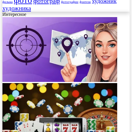
фото
фотограф
художник
фильма
фотографии
фэнтези
художника
Интересное