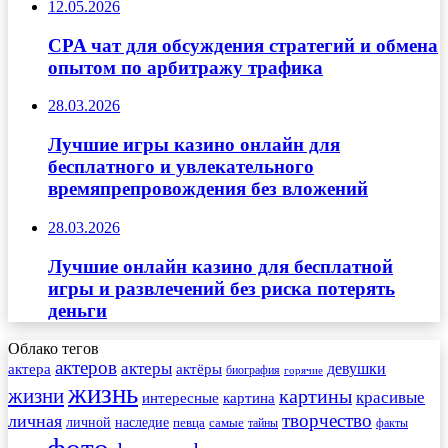
12.05.2026
CPA чат для обсуждения стратегий и обмена
опытом по арбитражу трафика
28.03.2026
Лучшие игры казино онлайн для
бесплатного и увлекательного
времяпрепровождения без вложений
28.03.2026
Лучшие онлайн казино для бесплатной
игры и развлечений без риска потерять
деньги
Облако тегов
актеров
актеры
актера
девушки
актёры
биография
горячие
жизнь
жизни
картины
красивые
интересные
картина
творчество
личная
личной
наследие
самые
певца
факты
тайны