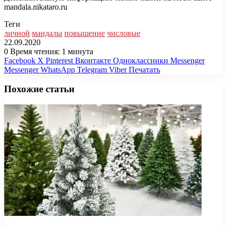
mandala.nikataro.ru
Теги
личной
мандалы
повышение
числовые
22.09.2020
0
Время чтения: 1 минута
Facebook
X
Pinterest
Вконтакте
Одноклассники
Messenger
Messenger
WhatsApp
Telegram
Viber
Печатать
Похожие статьи