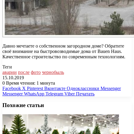
Давно мечтаете о собственном загородном доме? Обратите
своё внимание на быстровозводимые дома от Bauen Haus.
Качественное строительство по современным технологиям.
Теги
аварии
после
фото
чернобыль
15.10.2019
0
Время чтения: 1 минута
Facebook
X
Pinterest
Вконтакте
Одноклассники
Messenger
Messenger
WhatsApp
Telegram
Viber
Печатать
Похожие статьи