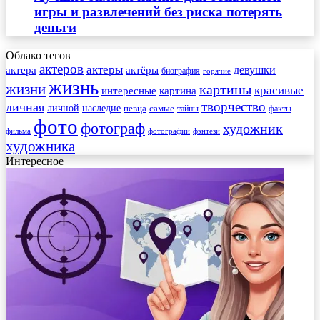
игры и развлечений без риска потерять
деньги
Облако тегов
актеров
актеры
актера
девушки
актёры
биография
горячие
жизнь
жизни
картины
красивые
интересные
картина
творчество
личная
личной
наследие
самые
певца
факты
тайны
фото
фотограф
художник
фильма
фотографии
фэнтези
художника
Интересное