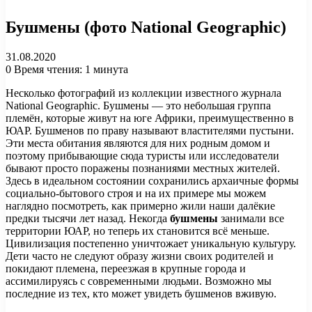
Бушмены (фото National Geographic)
31.08.2020
0
Время чтения: 1 минута
Несколько фотографий из коллекции известного журнала
National Geographic. Бушмены — это небольшая группа
племён, которые живут на юге Африки, преимущественно в
ЮАР. Бушменов по праву называют властителями пустыни.
Эти места обитания являются для них родным домом и
поэтому прибывающие сюда туристы или исследователи
бывают просто поражены познаниями местных жителей.
Здесь в идеальном состоянии сохранились архаичные формы
социально-бытового строя и на их примере мы можем
наглядно посмотреть, как примерно жили наши далёкие
предки тысячи лет назад. Некогда
бушмены
занимали все
территории ЮАР, но теперь их становится всё меньше.
Цивилизация постепенно уничтожает уникальную культуру.
Дети часто не следуют образу жизни своих родителей и
покидают племена, переезжая в крупные города и
ассимилируясь с современными людьми. Возможно мы
последние из тех, кто может увидеть бушменов вживую.