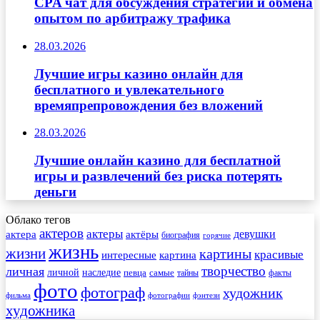
CPA чат для обсуждения стратегий и обмена
опытом по арбитражу трафика
28.03.2026
Лучшие игры казино онлайн для
бесплатного и увлекательного
времяпрепровождения без вложений
28.03.2026
Лучшие онлайн казино для бесплатной
игры и развлечений без риска потерять
деньги
Облако тегов
актеров
актеры
актера
девушки
актёры
биография
горячие
жизнь
жизни
картины
красивые
интересные
картина
творчество
личная
личной
наследие
самые
певца
факты
тайны
фото
фотограф
художник
фильма
фотографии
фэнтези
художника