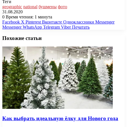
Теги
geographic
national
бушмены
фото
31.08.2020
0
Время чтения: 1 минута
Facebook
X
Pinterest
Вконтакте
Одноклассники
Messenger
Messenger
WhatsApp
Telegram
Viber
Печатать
Похожие статьи
Как выбрать идеальную ёлку для Нового года