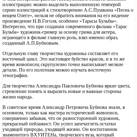
иллюстрации: можно выделить выполненную темперой
серию иллюстраций к стихотворению А.С.Пушкина «Песнь о
вещем Олеге», нельзя не обратить внимания на его видение
произведение Н.В.Гоголя, особенно «Тарасы Бульбы».
Интересно, что при создании современного фильма «Тарас
Бульба» художник-гример за основу грима для актера,
играющего в фильме главную роль, взял именно образ,
созданный А.П.Бубновым.
Отдельную главу творчества художника составляет его
восточный цикл. Это настоящее буйство красок, и в то же
время живописец скрупулезно точно выписывает мелкие
детали. По его полотнам можно изучать восточную
этнографии.
Для творчества Александра Павловича Бубнова яркие цвета,
стремление понять и выразить новые и важные стороны
жизни народа.
В советское время Александр Петровича Бубнова знали, в
основном, только как мастера исторической живописи,
совершенно забывая, что он разносторонний художник,
прекрасный пейзажист. Он успел запечатлеть остатки
уходящей природы, уходящей жизни. Он воспитанник
знаменитого ВХУИТЕНа, творческого вуза, который