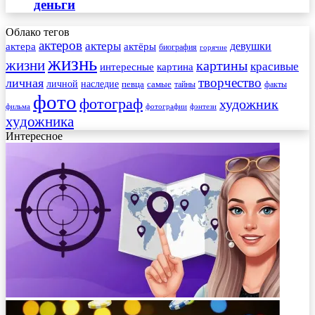
деньги
Облако тегов
актеров
актеры
актера
девушки
актёры
биография
горячие
жизнь
жизни
картины
красивые
интересные
картина
творчество
личная
личной
наследие
самые
певца
факты
тайны
фото
фотограф
художник
фильма
фотографии
фэнтези
художника
Интересное