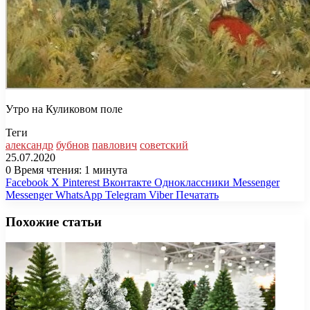
Утро на Куликовом поле
Теги
александр
бубнов
павлович
советский
25.07.2020
0
Время чтения: 1 минута
Facebook
X
Pinterest
Вконтакте
Одноклассники
Messenger
Messenger
WhatsApp
Telegram
Viber
Печатать
Похожие статьи