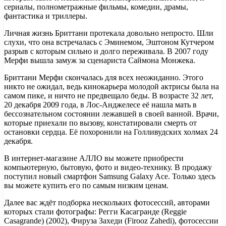
сериалы, полнометражные фильмы, комедии, драмы,
фантастика и триллеры.
Личная жизнь Бриттани протекала довольно непросто. Шли
слухи, что она встречалась с Эминемом, Эштоном Кутчером
разрыв с которым сильно и долго переживала. В 2007 году
Мерфи вышла замуж за сценариста Саймона Монжека.
Бриттани Мерфи скончалась для всех неожиданно. Этого
никто не ожидал, ведь кинокарьера молодой актрисы была на
самом пике, и ничто не предвещало беды. В возрасте 32 лет,
20 декабря 2009 года, в Лос-Анджелесе её нашла мать в
бессознательном состоянии лежавшей в своей ванной. Врачи,
которые приехали по вызову, констатировали смерть от
остановки сердца. Её похоронили на Голливудских холмах 24
декабря.
В интернет-магазине АЛЛО вы можете приобрести
компьютерную, бытовую, фото и видео-технику. В продажу
поступил новый смартфон Samsung Galaxy Ace. Только здесь
вы можете купить его по самым низким ценам.
Далее вас ждёт подборка нескольких фотосессий, авторами
которых стали фотографы: Регги Касагранде (Reggie
Casagrande) (2002), Фируза Захеди (Firooz Zahedi), фотосессии