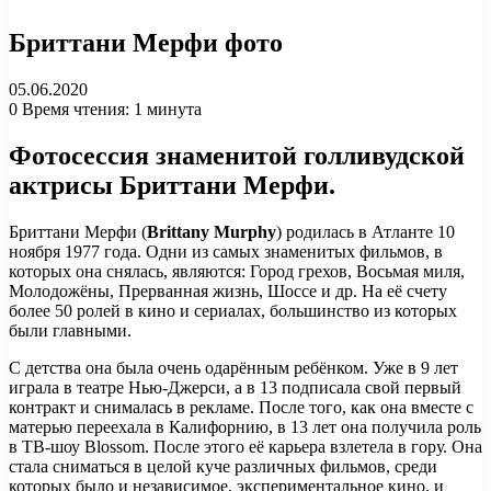
Бриттани Мерфи фото
05.06.2020
0
Время чтения: 1 минута
Фотосессия знаменитой голливудской
актрисы Бриттани Мерфи.
Бриттани Мерфи (
Brittany Murphy
) родилась в Атланте 10
ноября 1977 года. Одни из самых знаменитых фильмов, в
которых она снялась, являются: Город грехов, Восьмая миля,
Молодожёны, Прерванная жизнь, Шоссе и др. На её счету
более 50 ролей в кино и сериалах, большинство из которых
были главными.
С детства она была очень одарённым ребёнком. Уже в 9 лет
играла в театре Нью-Джерси, а в 13 подписала свой первый
контракт и снималась в рекламе. После того, как она вместе с
матерью переехала в Калифорнию, в 13 лет она получила роль
в ТВ-шоу Blossom. После этого её карьера взлетела в гору. Она
стала сниматься в целой куче различных фильмов, среди
которых было и независимое, экспериментальное кино, и