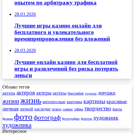
опытом по арбитражу трафика
28.03.2026
Лучшие игры казино онлайн для
бесплатного и увлекательного
времяпрепровождения без вложений
28.03.2026
Лучшие онлайн казино для бесплатной
игры и развлечений без риска потерять
деньги
Облако тегов
актеров
актеры
актера
девушки
актёры
биография
горячие
жизнь
жизни
картины
красивые
интересные
картина
творчество
личная
личной
наследие
самые
певца
факты
тайны
фото
фотограф
художник
фильма
фотографии
фэнтези
художника
Интересное