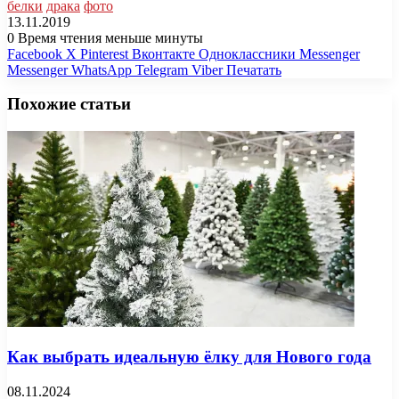
белки
драка
фото
13.11.2019
0
Время чтения меньше минуты
Facebook
X
Pinterest
Вконтакте
Одноклассники
Messenger
Messenger
WhatsApp
Telegram
Viber
Печатать
Похожие статьи
Как выбрать идеальную ёлку для Нового года
08.11.2024